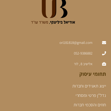
יצירת קשר
ori181818@gmail.com
052-9386882
אלישיב 8 , לוד
תחומי עיסוק
ייצוג תאגידים וחברות
נדל"ן פרטי ומסחרי
חוזים והסכמי חברות